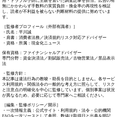
用・トラブル予防に主眼を置いた調査記事を担当。広告の有
無にかかわらず手数料の実質負担・換金率の再現性を検証
し、読者が不利益を被らない判断材料の提供に努めていま
す。
［監修者プロフィール（外部有識者）］
・氏名：平川誠
・肩書：消費者法務／決済規約リスク対応アドバイザー
・資格・所属：現金化ニュース
保有資格：ファイナンシャルアドバイザー
専門分野：資金決済法／割賦販売法／古物営業法／景品表示
法
・監修方針：
本記事は違法行為の教唆・助長を目的としません。各サービ
ス利用規約・関係法令の一般的な考え方に照らして、リスク
と注意点の明確化を中心に監修しています。個別事案は状況
が異なるため、必要に応じて専門家へご相談ください。
［編集・監修ポリシー／開示］
・一次情報主義：公式サイト・利用規約・法令・公的機関
FAQを一次ソースとして参照。数値は取得日と出典を明記