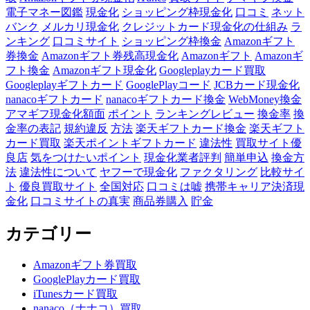
電子マネー図鑑
現金化
ショッピング枠現金化
口コミ
ネット
バンク
メルカリ現金化
クレジットカード現金化の仕組み
ラ
ンキング
口コミサイト
ショッピング枠換金
Amazonギフト
券換金
Amazonギフト券残高現金化
Amazonギフト
Amazonギ
フト換金
Amazonギフト現金化
Googleplayカード買取
Googleplayギフトカード
GooglePlayコード
JCBカード現金化
nanacoギフトカード
nanacoギフトカード換金
WebMoney換金
アマギフ現金化額面
ポイント
ランキングレビュー
換金率
換
金率の表記
規約違反
方法
楽天ギフトカード換金
楽天ギフト
カード買取
楽天ポイントギフトカード
違法性
買取サイト優
良店
気をつけたいポイント
現金化業者評判
簡単申込
換金方
法
違法性について
ヤフーで現金化
ファクタリング
比較サイ
ト
優良買取サイト
全国対応
口コミは嘘
携帯キャリア決済現
金化
口コミサイトの真実
商品券購入
貯金
カテゴリー
Amazonギフト券買取
GooglePlayカード買取
iTunesカード買取
nanaco（ナナコ）買取