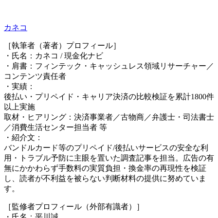
カネコ
［執筆者（著者）プロフィール］
・氏名：カネコ / 現金化ナビ
・肩書：フィンテック・キャッシュレス領域リサーチャー／
コンテンツ責任者
・実績：
後払い・プリペイド・キャリア決済の比較検証を累計1800件
以上実施
取材・ヒアリング：決済事業者／古物商／弁護士・司法書士
／消費生活センター担当者 等
・紹介文：
バンドルカード等のプリペイド/後払いサービスの安全な利
用・トラブル予防に主眼を置いた調査記事を担当。広告の有
無にかかわらず手数料の実質負担・換金率の再現性を検証
し、読者が不利益を被らない判断材料の提供に努めていま
す。
［監修者プロフィール（外部有識者）］
・氏名：平川誠