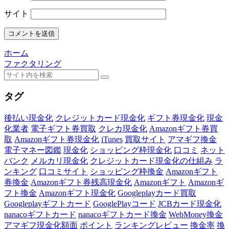
サイト
ホーム
ファクタリング
タグ
後払い現金化
クレジットカード現金化
ギフト券現金化
現金
化業者
電子ギフト券買取
クレカ現金化
Amazonギフト券買
取
Amazonギフト券現金化
iTunes
買取サイト
アマギフ換金
電子マネー図鑑
現金化
ショッピング枠現金化
口コミ
ネット
バンク
メルカリ現金化
クレジットカード現金化の仕組み
ラ
ンキング
口コミサイト
ショッピング枠換金
Amazonギフト
券換金
Amazonギフト券残高現金化
Amazonギフト
Amazonギ
フト換金
Amazonギフト現金化
Googleplayカード買取
Googleplayギフトカード
GooglePlayコード
JCBカード現金化
nanacoギフトカード
nanacoギフトカード換金
WebMoney換金
アマギフ現金化額面
ポイント
ランキングレビュー
換金率
換