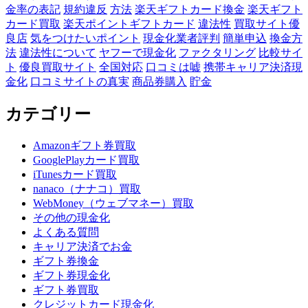
金率の表記
規約違反
方法
楽天ギフトカード換金
楽天ギフト
カード買取
楽天ポイントギフトカード
違法性
買取サイト優
良店
気をつけたいポイント
現金化業者評判
簡単申込
換金方
法
違法性について
ヤフーで現金化
ファクタリング
比較サイ
ト
優良買取サイト
全国対応
口コミは嘘
携帯キャリア決済現
金化
口コミサイトの真実
商品券購入
貯金
カテゴリー
Amazonギフト券買取
GooglePlayカード買取
iTunesカード買取
nanaco（ナナコ）買取
WebMoney（ウェブマネー）買取
その他の現金化
よくある質問
キャリア決済でお金
ギフト券換金
ギフト券現金化
ギフト券買取
クレジットカード現金化