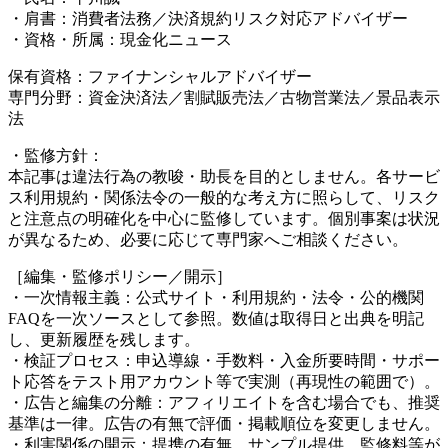
・肩書：消費者法務／決済規約リスク対応アドバイザー
・資格・所属：現金化ニュース
保有資格：ファイナンシャルアドバイザー
専門分野：資金決済法／割賦販売法／古物営業法／景品表示
法
・監修方針：
本記事は違法行為の教唆・助長を目的としません。各サービ
ス利用規約・関係法令の一般的な考え方に照らして、リスク
と注意点の明確化を中心に監修しています。個別事案は状況
が異なるため、必要に応じて専門家へご相談ください。
［編集・監修ポリシー／開示］
・一次情報主義：公式サイト・利用規約・法令・公的機関
FAQを一次ソースとして参照。数値は取得日と出典を明記
し、更新履歴を残します。
・検証プロセス：申込導線・手数料・入金所要時間・サポー
ト応答をテスト用アカウント等で実測（再現性の範囲で）。
・広告と編集の分離：アフィリエイトを含む場合でも、推奨
基準は一律。広告の有無で評価・掲載順位を変更しません。
・利害関係の開示：提携の有無、サンプル提供、監修料等が