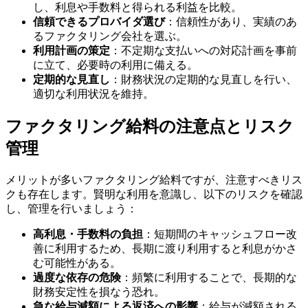
し、利息や手数料と得られる利益を比較。
信頼できるプロバイダ選び
：信頼性があり、実績のあ
るファクタリング会社を選ぶ。
利用計画の策定
：不定期な支払いへの対応計画を事前
に立て、必要時の利用に備える。
定期的な見直し
：財務状況の定期的な見直しを行い、
適切な利用状況を維持。
ファクタリング給料の注意点とリスク
管理
メリットが多いファクタリング給料ですが、注意すべきリス
クも存在します。賢明な利用を意識し、以下のリスクを確認
し、管理を行いましょう：
高利息・手数料の負担
：短期間のキャッシュフロー改
善に利用するため、長期に渡り利用すると利息がかさ
む可能性がある。
過度な依存の危険
：頻繁に利用することで、長期的な
財務安定性を損なう恐れ。
急な給与減額による返済への影響
：給与が減額される