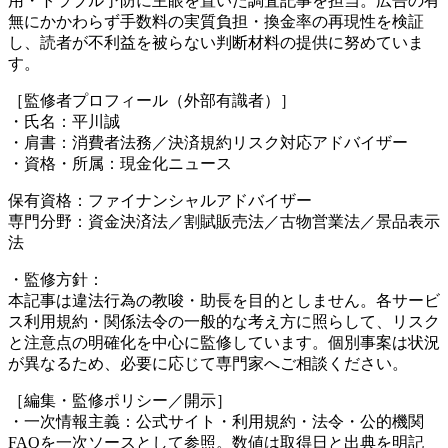
用・トラブル予防に主眼を置いた調査記事を担当。広告の有
無にかかわらず手数料の実質負担・換金率の再現性を検証
し、読者が不利益を被らない判断材料の提供に努めていま
す。
［監修者プロフィール（外部有識者）］
・氏名：平川誠
・肩書：消費者法務／決済規約リスク対応アドバイザー
・資格・所属：現金化ニュース
保有資格：ファイナンシャルアドバイザー
専門分野：資金決済法／割賦販売法／古物営業法／景品表示
法
・監修方針：
本記事は違法行為の教唆・助長を目的としません。各サービ
ス利用規約・関係法令の一般的な考え方に照らして、リスク
と注意点の明確化を中心に監修しています。個別事案は状況
が異なるため、必要に応じて専門家へご相談ください。
［編集・監修ポリシー／開示］
・一次情報主義：公式サイト・利用規約・法令・公的機関
FAQを一次ソースとして参照。数値は取得日と出典を明記