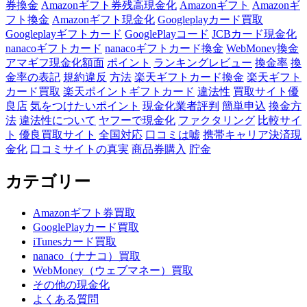
券換金
Amazonギフト券残高現金化
Amazonギフト
Amazonギ
フト換金
Amazonギフト現金化
Googleplayカード買取
Googleplayギフトカード
GooglePlayコード
JCBカード現金化
nanacoギフトカード
nanacoギフトカード換金
WebMoney換金
アマギフ現金化額面
ポイント
ランキングレビュー
換金率
換
金率の表記
規約違反
方法
楽天ギフトカード換金
楽天ギフト
カード買取
楽天ポイントギフトカード
違法性
買取サイト優
良店
気をつけたいポイント
現金化業者評判
簡単申込
換金方
法
違法性について
ヤフーで現金化
ファクタリング
比較サイ
ト
優良買取サイト
全国対応
口コミは嘘
携帯キャリア決済現
金化
口コミサイトの真実
商品券購入
貯金
カテゴリー
Amazonギフト券買取
GooglePlayカード買取
iTunesカード買取
nanaco（ナナコ）買取
WebMoney（ウェブマネー）買取
その他の現金化
よくある質問