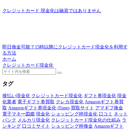
クレジットカード 現金化は融資ではありません
即日換金可能？15時以降にクレジットカード現金化を利用す
る方法
ホーム
クレジットカード現金化
タグ
後払い現金化
クレジットカード現金化
ギフト券現金化
現金
化業者
電子ギフト券買取
クレカ現金化
Amazonギフト券買
取
Amazonギフト券現金化
iTunes
買取サイト
アマギフ換金
電子マネー図鑑
現金化
ショッピング枠現金化
口コミ
ネット
バンク
メルカリ現金化
クレジットカード現金化の仕組み
ラ
ンキング
口コミサイト
ショッピング枠換金
Amazonギフト