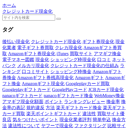
ホーム
クレジットカード現金化
タグ
後払い現金化
クレジットカード現金化
ギフト券現金化
現金
化業者
電子ギフト券買取
クレカ現金化
Amazonギフト券買
取
Amazonギフト券現金化
iTunes
買取サイト
アマギフ換金
電子マネー図鑑
現金化
ショッピング枠現金化
口コミ
ネット
バンク
メルカリ現金化
クレジットカード現金化の仕組み
ラ
ンキング
口コミサイト
ショッピング枠換金
Amazonギフト
券換金
Amazonギフト券残高現金化
Amazonギフト
Amazonギ
フト換金
Amazonギフト現金化
Googleplayカード買取
Googleplayギフトカード
GooglePlayコード
JCBカード現金化
nanacoギフトカード
nanacoギフトカード換金
WebMoney換金
アマギフ現金化額面
ポイント
ランキングレビュー
換金率
換
金率の表記
規約違反
方法
楽天ギフトカード換金
楽天ギフト
カード買取
楽天ポイントギフトカード
違法性
買取サイト優
良店
気をつけたいポイント
現金化業者評判
簡単申込
換金方
法
違法性について
ヤフーで現金化
ファクタリング
比較サイ