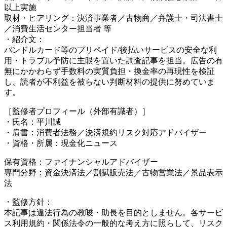
以上実施
取材・ヒアリング：決済事業者／古物商／弁護士・司法書士
／消費生活センター担当者 等
・紹介文：
バンドルカード等のプリペイド/後払いサービスの安全な利
用・トラブル予防に主眼を置いた調査記事を担当。広告の有
無にかかわらず手数料の実質負担・換金率の再現性を検証
し、読者が不利益を被らない判断材料の提供に努めていま
す。
［監修者プロフィール（外部有識者）］
・氏名：平川誠
・肩書：消費者法務／決済規約リスク対応アドバイザー
・資格・所属：現金化ニュース
保有資格：ファイナンシャルアドバイザー
専門分野：資金決済法／割賦販売法／古物営業法／景品表示
法
・監修方針：
本記事は違法行為の教唆・助長を目的としません。各サービ
ス利用規約・関係法令の一般的な考え方に照らして、リスク