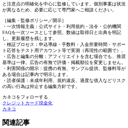
と注意点の明確化を中心に監修しています。個別事案は状況
が異なるため、必要に応じて専門家へご相談ください。
［編集・監修ポリシー／開示］
・一次情報主義：公式サイト・利用規約・法令・公的機関
FAQを一次ソースとして参照。数値は取得日と出典を明記
し、更新履歴を残します。
・検証プロセス：申込導線・手数料・入金所要時間・サポー
ト応答をテスト用アカウント等で実測（再現性の範囲で）。
・広告と編集の分離：アフィリエイトを含む場合でも、推奨
基準は一律。広告の有無で評価・掲載順位を変更しません。
・利害関係の開示：提携の有無、サンプル提供、監修料等が
ある場合は記事内で明示します。
・読者保護：未成年利用、規約違反、過度な借入などリスク
の高い行為は抑止する編集方針です。
カネコをフォローする
クレジットカード現金化
カネコ
関連記事