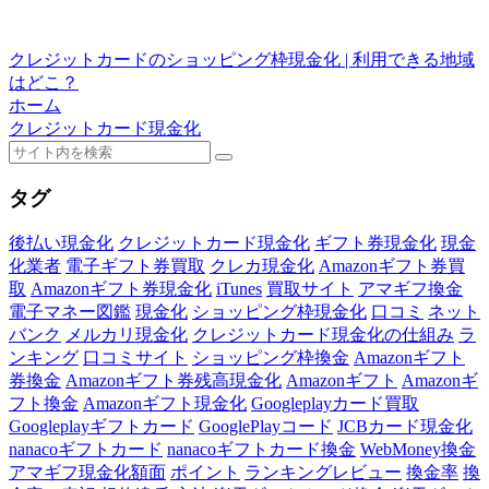
クレジットカードのショッピング枠現金化 | 利用できる地域
はどこ？
ホーム
クレジットカード現金化
タグ
後払い現金化
クレジットカード現金化
ギフト券現金化
現金
化業者
電子ギフト券買取
クレカ現金化
Amazonギフト券買
取
Amazonギフト券現金化
iTunes
買取サイト
アマギフ換金
電子マネー図鑑
現金化
ショッピング枠現金化
口コミ
ネット
バンク
メルカリ現金化
クレジットカード現金化の仕組み
ラ
ンキング
口コミサイト
ショッピング枠換金
Amazonギフト
券換金
Amazonギフト券残高現金化
Amazonギフト
Amazonギ
フト換金
Amazonギフト現金化
Googleplayカード買取
Googleplayギフトカード
GooglePlayコード
JCBカード現金化
nanacoギフトカード
nanacoギフトカード換金
WebMoney換金
アマギフ現金化額面
ポイント
ランキングレビュー
換金率
換