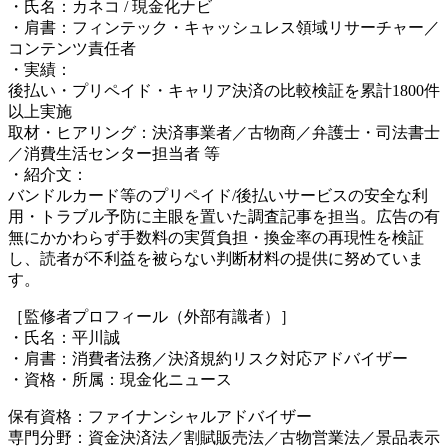
・氏名：カネコ / 現金化ナビ
・肩書：フィンテック・キャッシュレス領域リサーチャー／
コンテンツ責任者
・実績：
後払い・プリペイド・キャリア決済の比較検証を累計1800件
以上実施
取材・ヒアリング：決済事業者／古物商／弁護士・司法書士
／消費生活センター担当者 等
・紹介文：
バンドルカード等のプリペイド/後払いサービスの安全な利
用・トラブル予防に主眼を置いた調査記事を担当。広告の有
無にかかわらず手数料の実質負担・換金率の再現性を検証
し、読者が不利益を被らない判断材料の提供に努めていま
す。
［監修者プロフィール（外部有識者）］
・氏名：平川誠
・肩書：消費者法務／決済規約リスク対応アドバイザー
・資格・所属：現金化ニュース
保有資格：ファイナンシャルアドバイザー
専門分野：資金決済法／割賦販売法／古物営業法／景品表示