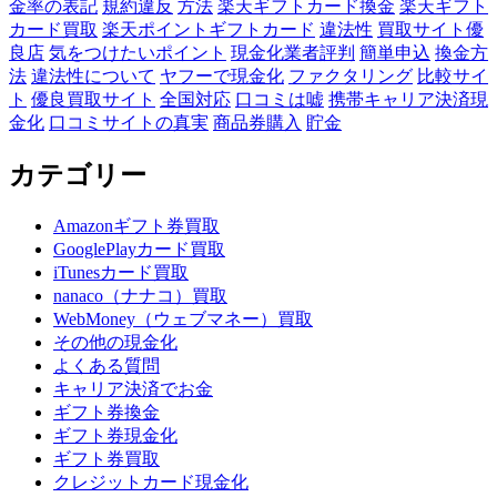
金率の表記
規約違反
方法
楽天ギフトカード換金
楽天ギフト
カード買取
楽天ポイントギフトカード
違法性
買取サイト優
良店
気をつけたいポイント
現金化業者評判
簡単申込
換金方
法
違法性について
ヤフーで現金化
ファクタリング
比較サイ
ト
優良買取サイト
全国対応
口コミは嘘
携帯キャリア決済現
金化
口コミサイトの真実
商品券購入
貯金
カテゴリー
Amazonギフト券買取
GooglePlayカード買取
iTunesカード買取
nanaco（ナナコ）買取
WebMoney（ウェブマネー）買取
その他の現金化
よくある質問
キャリア決済でお金
ギフト券換金
ギフト券現金化
ギフト券買取
クレジットカード現金化