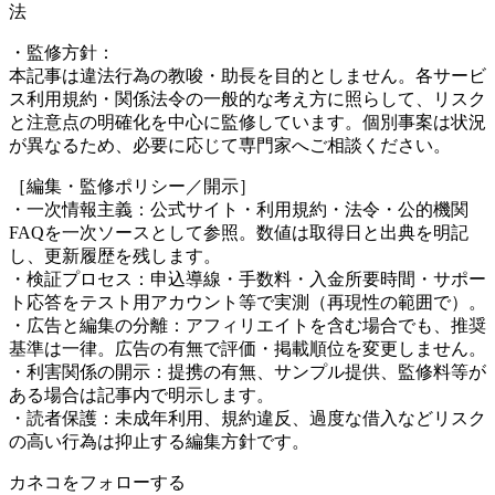
法
・監修方針：
本記事は違法行為の教唆・助長を目的としません。各サービ
ス利用規約・関係法令の一般的な考え方に照らして、リスク
と注意点の明確化を中心に監修しています。個別事案は状況
が異なるため、必要に応じて専門家へご相談ください。
［編集・監修ポリシー／開示］
・一次情報主義：公式サイト・利用規約・法令・公的機関
FAQを一次ソースとして参照。数値は取得日と出典を明記
し、更新履歴を残します。
・検証プロセス：申込導線・手数料・入金所要時間・サポー
ト応答をテスト用アカウント等で実測（再現性の範囲で）。
・広告と編集の分離：アフィリエイトを含む場合でも、推奨
基準は一律。広告の有無で評価・掲載順位を変更しません。
・利害関係の開示：提携の有無、サンプル提供、監修料等が
ある場合は記事内で明示します。
・読者保護：未成年利用、規約違反、過度な借入などリスク
の高い行為は抑止する編集方針です。
カネコをフォローする