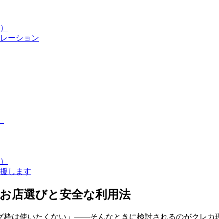
）
レーション
）
）
援します
いお店選びと安全な利用法
グ枠は使いたくない」――そんなときに検討されるのがクレカ