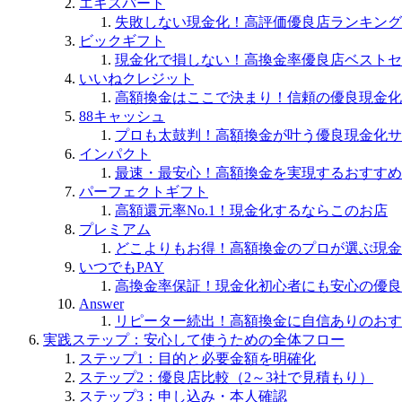
エキスパート
失敗しない現金化！高評価優良店ランキング
ビックギフト
現金化で損しない！高換金率優良店ベストセ
いいねクレジット
高額換金はここで決まり！信頼の優良現金化
88キャッシュ
プロも太鼓判！高額換金が叶う優良現金化サ
インパクト
最速・最安心！高額換金を実現するおすすめ
パーフェクトギフト
高額還元率No.1！現金化するならこのお店
プレミアム
どこよりもお得！高額換金のプロが選ぶ現金
いつでもPAY
高換金率保証！現金化初心者にも安心の優良
Answer
リピーター続出！高額換金に自信ありのおす
実践ステップ：安心して使うための全体フロー
ステップ1：目的と必要金額を明確化
ステップ2：優良店比較（2～3社で見積もり）
ステップ3：申し込み・本人確認