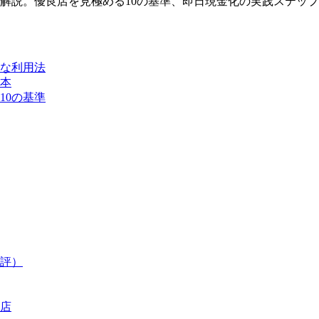
解説。優良店を見極める10の基準、即日現金化の実践ステッ
全な利用法
本
10の基準
評）
店