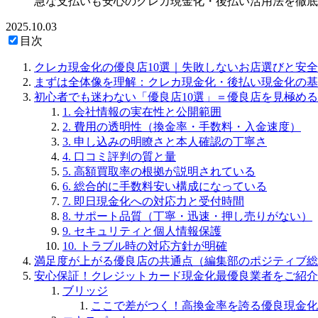
急な支払いも安心のクレカ現金化・後払い活用法を徹底
2025.10.03
目次
クレカ現金化の優良店10選｜失敗しないお店選びと安
まずは全体像を理解：クレカ現金化・後払い現金化の基
初心者でも迷わない「優良店10選」＝優良店を見極める
1. 会社情報の実在性と公開範囲
2. 費用の透明性（換金率・手数料・入金速度）
3. 申し込みの明瞭さと本人確認の丁寧さ
4. 口コミ評判の質と量
5. 高額買取率の根拠が説明されている
6. 総合的に手数料安い構成になっている
7. 即日現金化への対応力と受付時間
8. サポート品質（丁寧・迅速・押し売りがない）
9. セキュリティと個人情報保護
10. トラブル時の対応方針が明確
満足度が上がる優良店の共通点（編集部のポジティブ総
安心保証！クレジットカード現金化最優良業者をご紹介
ブリッジ
ここで差がつく！高換金率を誇る優良現金化