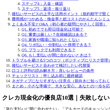
ステップ4：入金・確認
ステップ5：返済・振り返り
後払いサービスの上手な活用ポイント（規約順守で賢く
費用感がつかめる：換金率と総コストのかんたんシミュ
よくある不安とQ&A（初心者の疑問にやさしく回答）
Q1. 初めてでも即日現金化は可能？
Q2. 審査は厳しい？在籍確認はある？
Q3. 家族や職場に知られたくない
Q4. リボ払い・分割払いと併用できる？
Q5. ブラックでも利用できる？
Q6. もし支払いが間に合わないときは？
トラブルを避ける5つのコツ（ポジティブにリスク管理
後払いサービスと合わせて検討したい代替策
口コミ評判の読み解き方：良いレビューの条件
チェックリスト：申し込み前に最終確認
ネガティブになりすぎない注意点（前向きに知っておく
まとめ：小さな準備で、大きな安心。あなたの一歩を応
クレカ現金化の優良店10選｜失敗しな
「急な支払いに間に合わせたい」「でもカードのキャッシン