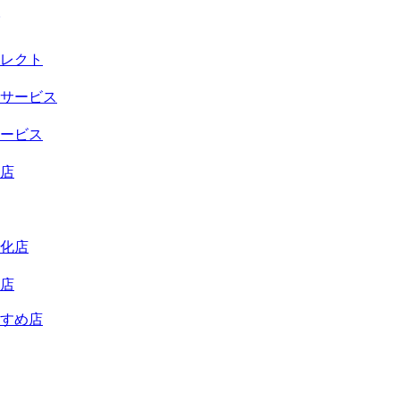
レクト
サービス
ービス
店
化店
店
すめ店