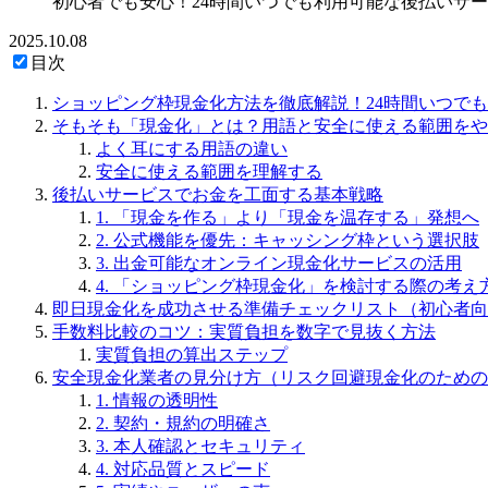
初心者でも安心！24時間いつでも利用可能な後払いサ
2025.10.08
目次
ショッピング枠現金化方法を徹底解説！24時間いつで
そもそも「現金化」とは？用語と安全に使える範囲をや
よく耳にする用語の違い
安全に使える範囲を理解する
後払いサービスでお金を工面する基本戦略
1. 「現金を作る」より「現金を温存する」発想へ
2. 公式機能を優先：キャッシング枠という選択肢
3. 出金可能なオンライン現金化サービスの活用
4. 「ショッピング枠現金化」を検討する際の考え
即日現金化を成功させる準備チェックリスト（初心者向
手数料比較のコツ：実質負担を数字で見抜く方法
実質負担の算出ステップ
安全現金化業者の見分け方（リスク回避現金化のための
1. 情報の透明性
2. 契約・規約の明確さ
3. 本人確認とセキュリティ
4. 対応品質とスピード