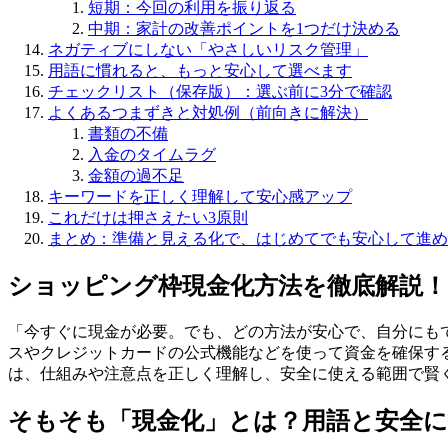
短期：今回の利用を振り返る
中期：家計の改善ポイントを1つだけ決める
ネガティブにしない「やさしいリスク管理」
用語に慣れると、もっと安心して選べます
チェックリスト（保存版）：選ぶ前に3分で確認
よくあるつまずきと対処例（前向きに解決）
書類の不備
入金のタイムラグ
金額の過不足
キーワードを正しく理解して安心感アップ
これだけは押さえたい3原則
まとめ：準備と見える化で、はじめてでも安心して進め
ショッピング枠現金化方法を徹底解説！
「今すぐに現金が必要。でも、どの方法が安心で、自分にも
スやクレジットカードの公式機能などを使って資金を確保す
は、仕組みや注意点を正しく理解し、安全に使える範囲で賢
そもそも「現金化」とは？用語と安全