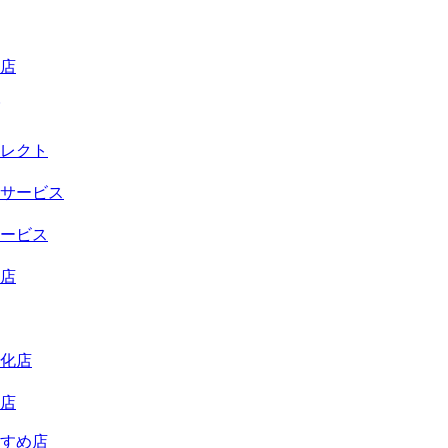
店
レクト
サービス
ービス
店
化店
店
すめ店