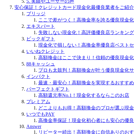
5. 実績やユーザーの声
安心保証！クレジットカード現金化最優良業者をご紹介
ブリッジ
ここで差がつく！高換金率を誇る優良現金化
エキスパート
失敗しない現金化！高評価優良店ランキング
ビックギフト
現金化で損しない！高換金率優良店ベストセ
いいねクレジット
高額換金はここで決まり！信頼の優良現金化
88キャッシュ
プロも太鼓判！高額換金が叶う優良現金化サ
インパクト
最速・最安心！高額換金を実現するおすすめ
パーフェクトギフト
高額還元率No.1！現金化するならこのお店
プレミアム
どこよりもお得！高額換金のプロが選ぶ現金
いつでもPAY
高換金率保証！現金化初心者にも安心の優良
Answer
リピーター続出！高額換金に自信ありのおす