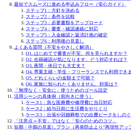
最短でスムーズに進める申込みフロー（安心ガイド）
ステップ1：方針を決める
ステップ2：条件を比較
ステップ3：必要書類をアップロード
ステップ4：審査・確認連絡に対応
ステップ5：入金確認と返済計画の確定
ステップ6：利用後の見直し
よくある質問（不安をやさしく解消）
Q1. はじめてで審査が不安。何を見られますか？
Q2. 在籍確認が気になります。どう対応すれば？
Q3. 夜間・休日でも大丈夫？
Q4. 専業主婦・学生・フリーランスでも利用でき
Q5. どれくらいの金額まで可能？
Q6. 家族に知られたくありません。対策は？
「無理なく・安全に」使うためのゴール設定
活用シーンの具体例（前向きに使う）
ケース1：急な医療費や修理費に当日対応
ケース2：給与日前に生活費をやりくり
ケース3：出張や冠婚葬祭での出費ピークをしのぐ
「注意点＝不安」ではなく「安心のためのコツ」
短期・中期の見直しプラン（再発防止より“再現性アップ