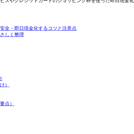
ービスやクレジットカードのショッピング枠を使った即日現金
も安全・即日現金化するコツと注意点
さしく整理
方
け）
要点）