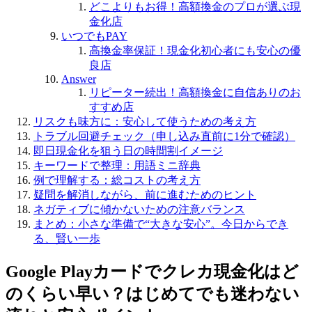
どこよりもお得！高額換金のプロが選ぶ現
金化店
いつでもPAY
高換金率保証！現金化初心者にも安心の優
良店
Answer
リピーター続出！高額換金に自信ありのお
すすめ店
リスクも味方に：安心して使うための考え方
トラブル回避チェック（申し込み直前に1分で確認）
即日現金化を狙う日の時間割イメージ
キーワードで整理：用語ミニ辞典
例で理解する：総コストの考え方
疑問を解消しながら、前に進むためのヒント
ネガティブに傾かないための注意バランス
まとめ：小さな準備で“大きな安心”。今日からでき
る、賢い一歩
Google Playカードでクレカ現金化はど
のくらい早い？はじめてでも迷わない