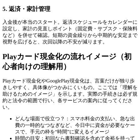
5. 返済・家計管理
入金後が本当のスタート。返済スケジュールをカレンダーに
設定し、家計の見直しポイント（固定費・サブスク・保険料
など）を併せて確認。短期の資金繰りから中期的な安定まで
視野を広げると、次回以降の不安が減ります。
Playカード現金化の流れイメージ（初
心者向けの理解用）
Playカード現金化やGooglePlay現金化は、言葉だけが独り歩
きしやすく、具体像がつかみにくいもの。ここでは「理解を
助けるためのイメージ」を示します。実際の手続きは必ず規
約と法令の範囲で行い、各サービスの案内に従ってくださ
い。
どんな場面で役立つ？：スマホ料金の支払い、急な出
費の一時的なつなぎなど、今日中に資金が必要なケー
スで、手元の枠を“時間”に変えるイメージ
時間の目安：初回なら書類確認を含めて余裕を持って