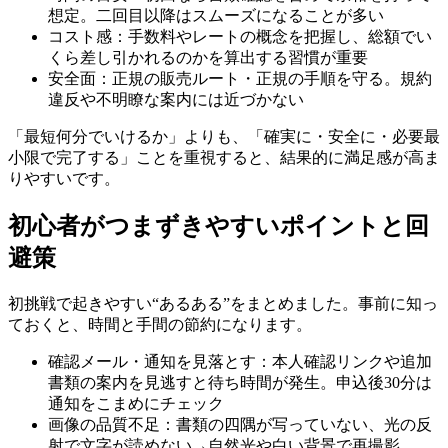
想定。二回目以降はスムーズになることが多い
コスト感：手数料やレートの概念を把握し、総額でい
くら差し引かれるのかを算出する習慣が重要
安全面：正規の販売ルート・正規の手順を守る。規約
違反や不明瞭な案内には近づかない
「最短何分でいけるか」よりも、「確実に・安全に・必要最
小限で完了する」ことを重視すると、結果的に満足感が高ま
りやすいです。
初心者がつまずきやすいポイントと回
避策
初挑戦で起きやすい“あるある”をまとめました。事前に知っ
ておくと、時間と手間の節約になります。
確認メール・通知を見落とす：本人確認リンクや追加
書類の案内を見逃すと待ち時間が発生。申込後30分は
通知をこまめにチェック
画像の品質不足：書類の四隅が写っていない、光の反
射で文字が読めない→自然光や白い背景で再撮影