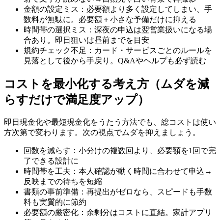
金額の設定ミス：必要額より多く設定してしまい、手
数料が無駄に。必要額＋小さな予備だけに抑える
時間帯の選択ミス：深夜の申込は翌営業扱いになる場
合あり。即日狙いは昼前までを目安
規約チェック不足：カード・サービスごとのルールを
見落として後から手戻り。Q&Aやヘルプも必ず読む
コストを最小化する考え方（ムダを減
らすだけで満足度アップ）
即日現金化や最短現金化をうたう方法でも、総コストは使い
方次第で変わります。次の視点でムダを抑えましょう。
回数を減らす：小分けの複数回より、必要額を1回で完
了できる設計に
時間帯を工夫：本人確認が動く時間に合わせて申込→
反映までの待ちを短縮
書類の事前準備：再提出がゼロなら、スピードも手数
料も実質的に節約
必要額の厳密化：余剰分はコストに直結。家計アプリ