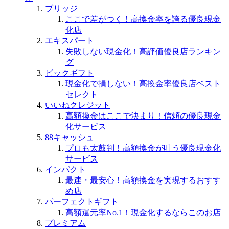
ブリッジ
ここで差がつく！高換金率を誇る優良現金
化店
エキスパート
失敗しない現金化！高評価優良店ランキン
グ
ビックギフト
現金化で損しない！高換金率優良店ベスト
セレクト
いいねクレジット
高額換金はここで決まり！信頼の優良現金
化サービス
88キャッシュ
プロも太鼓判！高額換金が叶う優良現金化
サービス
インパクト
最速・最安心！高額換金を実現するおすす
め店
パーフェクトギフト
高額還元率No.1！現金化するならこのお店
プレミアム