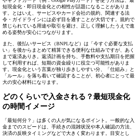
やギフトカード（例：Google Playカード）を使う方法は、最
短現金化・即日現金化との相性が話題になることがありま
す。とはいえ、サービスやカード会社の規約、関連する法
令・ガイドラインには必ず目を通すことが大切です。規約で
禁じられている用途や取引を避け、正しく理解したうえで進
める姿勢が安心につながります。
また、後払いサービス（BNPLなど）は「今すぐ必要な支払
い」を後からまとめて精算できる便利な仕組みですが、あく
まで返済ありき。返済計画を持ち、手数料や支払期日を把握
して利用すれば、短期の資金繰りに役立つ可能性がありま
す。現金化という言葉が独り歩きしやすい分、「仕組み」と
「ルール」を落ち着いて確認することが、初心者にとって最
大の安心材料になります。
どのくらいで入金される？最短現金化
の時間イメージ
「最短何分？」は多くの人が気になるポイント。一般的な入
金までのスピードは、手続きの混雑状況や本人確認の方法、
決済の反映タイミングなどで大きく変わります。目安とし