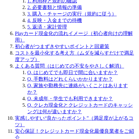
1. 利用枠と規約の確認
2. 必要書類と情報の準備
3. 購入・チャージの実行（規約に従う）
4. 反映・入金までの待機
5. 返済・家計管理
Playカード現金化の流れイメージ（初心者向けの理解
用）
初心者がつまずきやすいポイントと回避策
コストを最小化する考え方（ムダを減らすだけで満足
度アップ）
よくある質問（はじめての不安をやさしく解消）
Q. はじめてでも即日で間に合いますか？
Q. 手数料はどれくらいかかりますか？
Q. 家族や勤務先に連絡がいくことはあります
か？
Q. 未成年・学生でも利用できますか？
Q. クレカ現金化とクレジットカードのキャッシ
ングは何が違いますか？
実感しやすい“良かったポイント”（満足度が上がるコ
ツ）
安心保証！クレジットカード現金化最優良業者をご紹
介