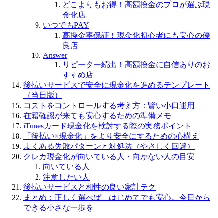
どこよりもお得！高額換金のプロが選ぶ現
金化店
いつでもPAY
高換金率保証！現金化初心者にも安心の優
良店
Answer
リピーター続出！高額換金に自信ありのお
すすめ店
後払いサービスで安全に現金化を進めるテンプレート
（当日版）
コストをコントロールする考え方：賢い小口運用
在籍確認が来ても安心するための準備メモ
iTunesカード現金化を検討する際の実務ポイント
「後払い×現金化」をより安全にするための心構え
よくある失敗パターンと対処法（やさしく回避）
クレカ現金化が向いている人・向かない人の目安
向いている人
注意したい人
後払いサービスと相性の良い家計テク
まとめ：正しく選べば、はじめてでも安心。今日から
できる小さな一歩を