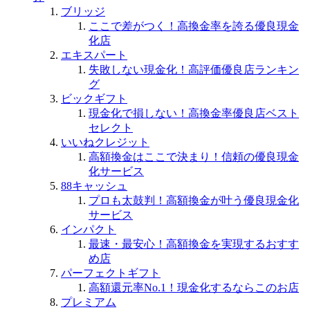
ブリッジ
ここで差がつく！高換金率を誇る優良現金
化店
エキスパート
失敗しない現金化！高評価優良店ランキン
グ
ビックギフト
現金化で損しない！高換金率優良店ベスト
セレクト
いいねクレジット
高額換金はここで決まり！信頼の優良現金
化サービス
88キャッシュ
プロも太鼓判！高額換金が叶う優良現金化
サービス
インパクト
最速・最安心！高額換金を実現するおすす
め店
パーフェクトギフト
高額還元率No.1！現金化するならこのお店
プレミアム