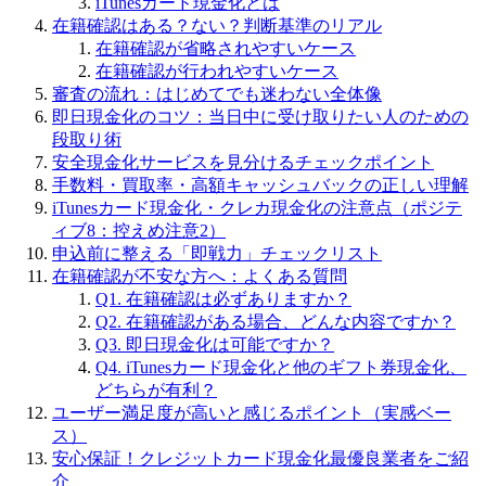
iTunesカード現金化とは
在籍確認はある？ない？判断基準のリアル
在籍確認が省略されやすいケース
在籍確認が行われやすいケース
審査の流れ：はじめてでも迷わない全体像
即日現金化のコツ：当日中に受け取りたい人のための
段取り術
安全現金化サービスを見分けるチェックポイント
手数料・買取率・高額キャッシュバックの正しい理解
iTunesカード現金化・クレカ現金化の注意点（ポジテ
ィブ8：控えめ注意2）
申込前に整える「即戦力」チェックリスト
在籍確認が不安な方へ：よくある質問
Q1. 在籍確認は必ずありますか？
Q2. 在籍確認がある場合、どんな内容ですか？
Q3. 即日現金化は可能ですか？
Q4. iTunesカード現金化と他のギフト券現金化、
どちらが有利？
ユーザー満足度が高いと感じるポイント（実感ベー
ス）
安心保証！クレジットカード現金化最優良業者をご紹
介