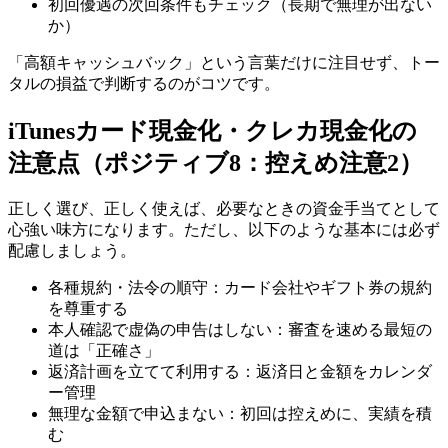
初回優遇の次回条件もチェック（長期で無理が出ない
か）
「高額キャッシュバック」という言葉だけに注目せず、トー
タルの損益で判断するのがコツです。
iTunesカード現金化・クレカ現金化の
注意点（ポジティブ8：控えめ注意2）
正しく選び、正しく使えば、必要なときの資金手当てとして
心強い味方になります。ただし、以下のような基本には必ず
配慮しましょう。
各種規約・法令の順守：カード会社やギフト券の規約
を尊重する
本人確認で虚偽の申告はしない：審査を速める最短の
道は「正確さ」
返済計画を立てて利用する：返済日と金額をカレンダ
ー管理
無理な金額で申込まない：初回は控えめに、実績を積
む