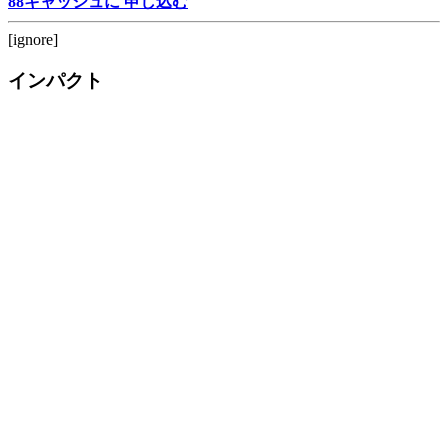
88キャッシュに 申し込む
[ignore]
インパクト