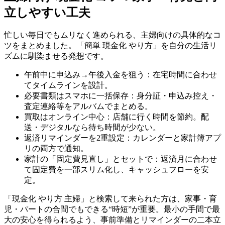
立しやすい工夫
忙しい毎日でもムリなく進められる、主婦向けの具体的なコ
ツをまとめました。「簡単 現金化 やり方」を自分の生活リ
ズムに馴染ませる発想です。
午前中に申込み→午後入金を狙う：在宅時間に合わせ
てタイムラインを設計。
必要書類はスマホに一括保存：身分証・申込み控え・
査定連絡等をアルバムでまとめる。
買取はオンライン中心：店舗に行く時間を節約。配
送・デジタルなら待ち時間が少ない。
返済リマインダーを2重設定：カレンダーと家計簿アプ
リの両方で通知。
家計の「固定費見直し」とセットで：返済月に合わせ
て固定費を一部スリム化し、キャッシュフローを安
定。
「現金化 やり方 主婦」と検索して来られた方は、家事・育
児・パートの合間でもできる“時短”が重要。最小の手間で最
大の安心を得られるよう、事前準備とリマインダーの二本立