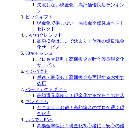
失敗しない現金化！高評価優良店ランキン
グ
ビックギフト
現金化で損しない！高換金率優良店ベスト
セレクト
いいねクレジット
高額換金はここで決まり！信頼の優良現金
化サービス
88キャッシュ
プロも太鼓判！高額換金が叶う優良現金化
サービス
インパクト
最速・最安心！高額換金を実現するおすす
め店
パーフェクトギフト
高額還元率No.1！現金化するならこのお店
プレミアム
どこよりもお得！高額換金のプロが選ぶ現
金化店
いつでもPAY
高換金率保証！現金化初心者にも安心の優