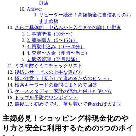
良店
Answer
リピーター続出！高額換金に自信ありのお
すすめ店
さらに具体的：申込みから入金までの詳しい動き
1. 事前準備（10分〜）
2. 商品購入（5〜15分）
3. 買取申込み（10〜20分）
4. 査定〜入金（即時〜当日）
5. 返済管理（翌月以降）
ミスを防ぐミニチェックリスト
後払いサービスの上手な選び方
軽い注意点（安心して進めるためのヒント）
検索キーワードの疑問にまとめて回答
ケーススタディ：家計の流れと併せた使い方
トラブル予防のワンポイント
最後に：初めてでも、落ち着いて進めれば大丈夫
主婦必見！ショッピング枠現金化のや
り方と安全に利用するための5つのポイ