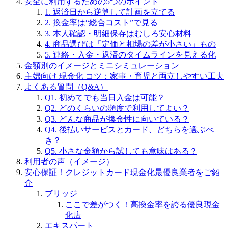
安全に利用するための5つのポイント
1. 返済日から逆算して計画を立てる
2. 換金率は“総合コスト”で見る
3. 本人確認・明細保存はむしろ安心材料
4. 商品選びは「定価と相場の差が小さい」もの
5. 連絡・入金・返済のタイムラインを見える化
金額別のイメージとミニシミュレーション
主婦向け 現金化 コツ：家事・育児と両立しやすい工夫
よくある質問（Q&A）
Q1. 初めてでも当日入金は可能？
Q2. どのくらいの頻度で利用してよい？
Q3. どんな商品が換金性に向いている？
Q4. 後払いサービスとカード、どちらを選ぶべ
き？
Q5. 小さな金額から試しても意味はある？
利用者の声（イメージ）
安心保証！クレジットカード現金化最優良業者をご紹
介
ブリッジ
ここで差がつく！高換金率を誇る優良現金
化店
エキスパート