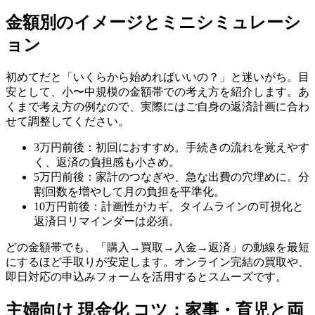
金額別のイメージとミニシミュレーシ
ョン
初めてだと「いくらから始めればいいの？」と迷いがち。目
安として、小〜中規模の金額帯での考え方を紹介します。あ
くまで考え方の例なので、実際にはご自身の返済計画に合わ
せて調整してください。
3万円前後：初回におすすめ。手続きの流れを覚えやす
く、返済の負担感も小さめ。
5万円前後：家計のつなぎや、急な出費の穴埋めに。分
割回数を増やして月の負担を平準化。
10万円前後：計画性がカギ。タイムラインの可視化と
返済日リマインダーは必須。
どの金額帯でも、「購入→買取→入金→返済」の動線を最短
にするほど手取りが安定します。オンライン完結の買取や、
即日対応の申込みフォームを活用するとスムーズです。
主婦向け 現金化 コツ：家事・育児と両