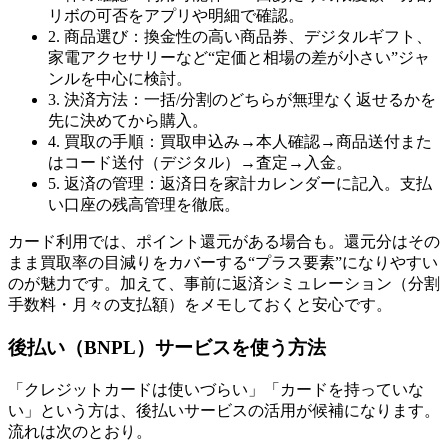
リボの可否をアプリや明細で確認。
2. 商品選び：換金性の高い商品券、デジタルギフト、
家電アクセサリーなど“定価と相場の差が小さい”ジャ
ンルを中心に検討。
3. 決済方法：一括/分割のどちらが無理なく返せるかを
先に決めてから購入。
4. 買取の手順：買取申込み→本人確認→商品送付また
はコード送付（デジタル）→査定→入金。
5. 返済の管理：返済日を家計カレンダーに記入。支払
い口座の残高管理を徹底。
カード利用では、ポイント還元がある場合も。還元分はその
まま買取率の目減りをカバーする“プラス要素”になりやすい
のが魅力です。加えて、事前に返済シミュレーション（分割
手数料・月々の支払額）をメモしておくと安心です。
後払い（BNPL）サービスを使う方法
「クレジットカードは使いづらい」「カードを持っていな
い」という方は、後払いサービスの活用が候補になります。
流れは次のとおり。