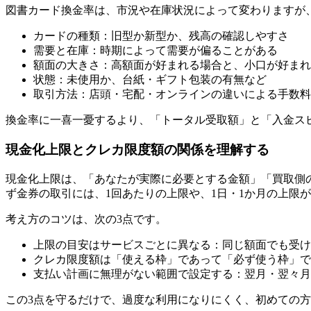
図書カード換金率は、市況や在庫状況によって変わりますが
カードの種類：旧型か新型か、残高の確認しやすさ
需要と在庫：時期によって需要が偏ることがある
額面の大きさ：高額面が好まれる場合と、小口が好まれ
状態：未使用か、台紙・ギフト包装の有無など
取引方法：店頭・宅配・オンラインの違いによる手数料
換金率に一喜一憂するより、「トータル受取額」と「入金ス
現金化上限とクレカ限度額の関係を理解する
現金化上限は、「あなたが実際に必要とする金額」「買取側
ず金券の取引には、1回あたりの上限や、1日・1か月の上限
考え方のコツは、次の3点です。
上限の目安はサービスごとに異なる：同じ額面でも受け
クレカ限度額は「使える枠」であって「必ず使う枠」で
支払い計画に無理がない範囲で設定する：翌月・翌々月
この3点を守るだけで、過度な利用になりにくく、初めての