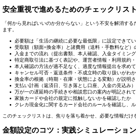
安全重視で進めるためのチェックリス
「何から見ればいいのか分からない」という不安を解消する
ます。
必要額は「生活の継続に必要な最低限」に設定できてい
受取額（額面×換金率）と諸費用（送料・手数料など）
入金までの流れ（提出書類、本人確認、入金タイミング
特定商取引法に基づく表記や、運営者情報・利用規約・
本人確認の方法が過不足なく、過度な情報提出を求めて
キャンセル可否・返送条件・不成立時の取り扱いがわか
換金率の根拠（時期・在庫・状態による変動）が説明さ
支払い計画（返済日、引き落とし口座、入金の見込み）
万が一の遅延時の手続きや相談窓口の案内が明記されて
家族カードや会社の規定に抵触しないかを確認したか
クレカ現金化に関するカード会社のルールを確認し、ル
このチェックリストは、焦りを落ち着かせ、必要な情報だけ
金額設定のコツ：実践シミュレーショ