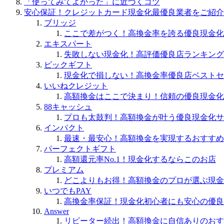
「使ってみてよかった」に近づくコツ
安心保証！クレジットカード現金化最優良業者をご紹介
ブリッジ
ここで差がつく！高換金率を誇る優良現金化
エキスパート
失敗しない現金化！高評価優良店ランキング
ビックギフト
現金化で損しない！高換金率優良店ベストセ
いいねクレジット
高額換金はここで決まり！信頼の優良現金化
88キャッシュ
プロも太鼓判！高額換金が叶う優良現金化サ
インパクト
最速・最安心！高額換金を実現するおすすめ
パーフェクトギフト
高額還元率No.1！現金化するならこのお店
プレミアム
どこよりもお得！高額換金のプロが選ぶ現金
いつでもPAY
高換金率保証！現金化初心者にも安心の優良
Answer
リピーター続出！高額換金に自信ありのおす