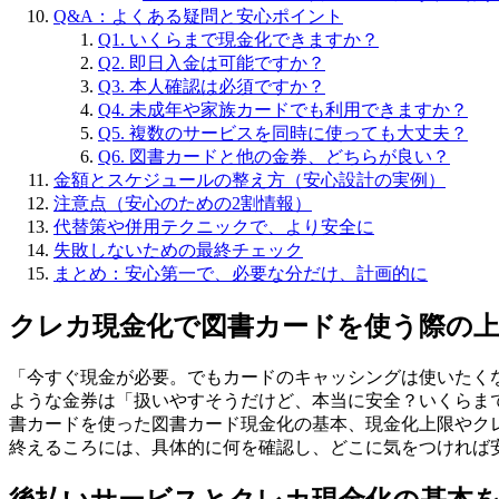
Q&A：よくある疑問と安心ポイント
Q1. いくらまで現金化できますか？
Q2. 即日入金は可能ですか？
Q3. 本人確認は必須ですか？
Q4. 未成年や家族カードでも利用できますか？
Q5. 複数のサービスを同時に使っても大丈夫？
Q6. 図書カードと他の金券、どちらが良い？
金額とスケジュールの整え方（安心設計の実例）
注意点（安心のための2割情報）
代替策や併用テクニックで、より安全に
失敗しないための最終チェック
まとめ：安心第一で、必要な分だけ、計画的に
クレカ現金化で図書カードを使う際の上
「今すぐ現金が必要。でもカードのキャッシングは使いたく
ような金券は「扱いやすそうだけど、本当に安全？いくらま
書カードを使った図書カード現金化の基本、現金化上限やク
終えるころには、具体的に何を確認し、どこに気をつければ