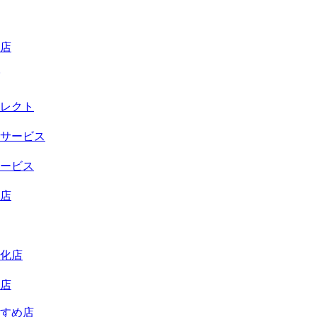
店
レクト
サービス
ービス
店
化店
店
すめ店