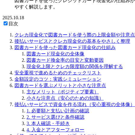
図書カードを使ったクレジットカード現金化の仕組みか
やすく解説します。
2025.10.18
目次
クレカ現金化で図書カードを使う際の上限金額や注意点
後払いサービスとクレカ現金化の基本をやさしく整理
図書カードを使った図書カード現金化の仕組み
図書カード現金化の全体像
図書カード換金率の目安と変動要因
現金化上限とクレカ限度額の関係を理解する
安全重視で進めるためのチェックリスト
金額設定のコツ：実践シミュレーション
図書カードを選ぶメリットと小さな注意点
主なメリット（ポジティブ要素）
小さな注意点（安心のための知識）
後払いサービスで資金を作る流れ（安心重視の全体像）
1. 必要額と支払い計画の確認
2. サービス選びと条件確認
3. 本人確認・手続き
4. 入金とアフターフォロー