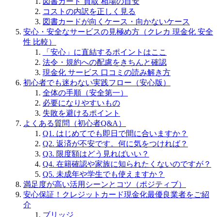
図書カード 買取 相場の目安
コストの内訳を正しく見る
図書カードが向くケース・向かないケース
安心・安全なサービスの見極め方（クレカ 現金化 安全
性 比較）
「安心」に直結するポイントはここ
法令・規約への配慮をきちんと確認
現金化 サービス 口コミの読み解き方
初心者でも迷わない実践フロー（安心版）
全体の手順（安全第一）
必要になりやすいもの
失敗を避けるポイント
よくある質問（初心者Q&A）
Q1. はじめてでも即日で間に合いますか？
Q2. 返済が不安です。何に気をつければ？
Q3. 限度額はどう見ればいい？
Q4. 在籍確認や家族に知られたくないのですが？
Q5. 未成年や学生でも使えますか？
満足度が高い活用シーンとコツ（ポジティブ）
安心保証！クレジットカード現金化最優良業者をご紹
介
ブリッジ