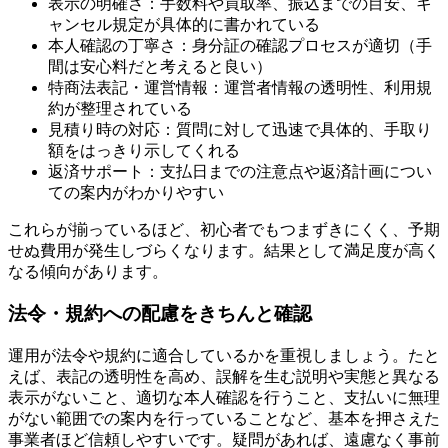
表示の明確さ：手数料や買取率、振込までの目安、キ
ャンセル規定が具体的に書かれている
本人確認の丁寧さ：身分証の確認プロセスが適切（手
間は安心料だと考えると良い）
特商法表記・運営情報：運営者情報の透明性、利用規
約が整理されている
見積り時の対応：質問に対して迅速で具体的、手取り
額をはっきり示してくれる
返済サポート：支払日までの注意点や返済計画につい
ての案内がわかりやすい
これらが揃っているほど、初心者でもつまずきにくく、予期
せぬ費用が発生しづらくなります。結果として満足度が高く
なる傾向があります。
法令・規約への配慮をきちんと確認
運用が法令や規約に適合しているかを重視しましょう。たと
えば、表記の透明性を高め、誤解を生む説明や実態と異なる
表示がないこと、適切な本人確認を行うこと、支払いに無理
がない範囲での案内を行っていることなど、基本を押さえた
事業者ほど信頼しやすいです。疑問があれば、遠慮なく事前