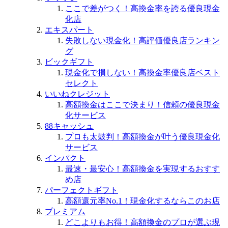
ここで差がつく！高換金率を誇る優良現金
化店
エキスパート
失敗しない現金化！高評価優良店ランキン
グ
ビックギフト
現金化で損しない！高換金率優良店ベスト
セレクト
いいねクレジット
高額換金はここで決まり！信頼の優良現金
化サービス
88キャッシュ
プロも太鼓判！高額換金が叶う優良現金化
サービス
インパクト
最速・最安心！高額換金を実現するおすす
め店
パーフェクトギフト
高額還元率No.1！現金化するならこのお店
プレミアム
どこよりもお得！高額換金のプロが選ぶ現