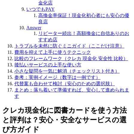
金化店
いつでもPAY
高換金率保証！現金化初心者にも安心の優
良店
Answer
リピーター続出！高額換金に自信ありのお
すすめ店
トラブルを未然に防ぐミニガイド（ここだけ注意）
費用を抑えて上手に使うテクニック
比較のフレームワーク（クレカ 現金化 安全性 比較）
後払いサービスの上手な使い方
小さな疑問を一気に解消（チェックリスト付き）
参考：実例イメージ（数字は一例です）
代替案も合わせて検討（安心のための選択肢）
まとめ：落ち着いて準備すれば、安心して進められま
す
クレカ現金化に図書カードを使う方法
と評判は？安心・安全なサービスの選
び方ガイド