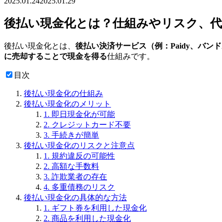
2025.01.24
2025.01.29
後払い現金化とは？仕組みやリスク、代
後払い現金化とは、
後払い決済サービス（例：Paidy、バ
に売却することで現金を得る
仕組みです。
目次
後払い現金化の仕組み
後払い現金化のメリット
1. 即日現金化が可能
2. クレジットカード不要
3. 手続きが簡単
後払い現金化のリスクと注意点
1. 規約違反の可能性
2. 高額な手数料
3. 詐欺業者の存在
4. 多重債務のリスク
後払い現金化の具体的な方法
1. ギフト券を利用した現金化
2. 商品を利用した現金化