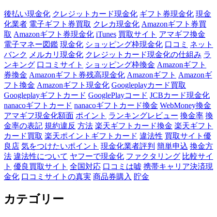
後払い現金化
クレジットカード現金化
ギフト券現金化
現金
化業者
電子ギフト券買取
クレカ現金化
Amazonギフト券買
取
Amazonギフト券現金化
iTunes
買取サイト
アマギフ換金
電子マネー図鑑
現金化
ショッピング枠現金化
口コミ
ネット
バンク
メルカリ現金化
クレジットカード現金化の仕組み
ラ
ンキング
口コミサイト
ショッピング枠換金
Amazonギフト
券換金
Amazonギフト券残高現金化
Amazonギフト
Amazonギ
フト換金
Amazonギフト現金化
Googleplayカード買取
Googleplayギフトカード
GooglePlayコード
JCBカード現金化
nanacoギフトカード
nanacoギフトカード換金
WebMoney換金
アマギフ現金化額面
ポイント
ランキングレビュー
換金率
換
金率の表記
規約違反
方法
楽天ギフトカード換金
楽天ギフト
カード買取
楽天ポイントギフトカード
違法性
買取サイト優
良店
気をつけたいポイント
現金化業者評判
簡単申込
換金方
法
違法性について
ヤフーで現金化
ファクタリング
比較サイ
ト
優良買取サイト
全国対応
口コミは嘘
携帯キャリア決済現
金化
口コミサイトの真実
商品券購入
貯金
カテゴリー